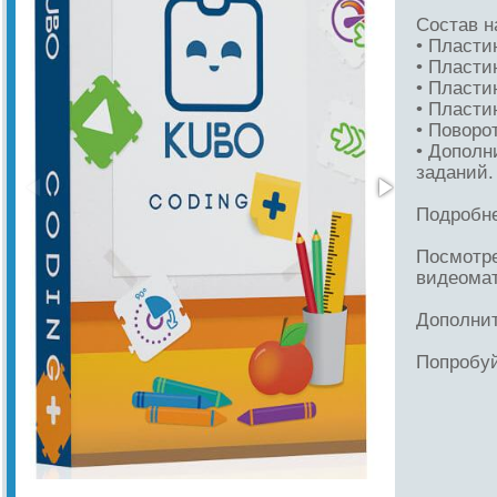
Состав н
• Пласти
• Пласти
• Пластин
• Пластин
• Поворот
• Дополн
заданий.
Подробне
Посмотре
видеома
Дополнит
Попробу